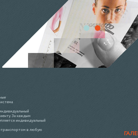
ные
система
 индивидуальный
иенту. За каждым
епляется индивидуальный
отранспортом в любую
ГАЛЕ