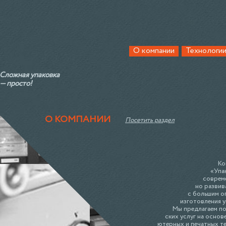
О компании
Технологи
Сложная упаковка
— просто!
О КОМПАНИИ
Посетить раздел
Ко
«Упа
совреме
но развив
с большим о
изготовления у
Мы предлагаем по
ских услуг на осно
ютерных и печатных те