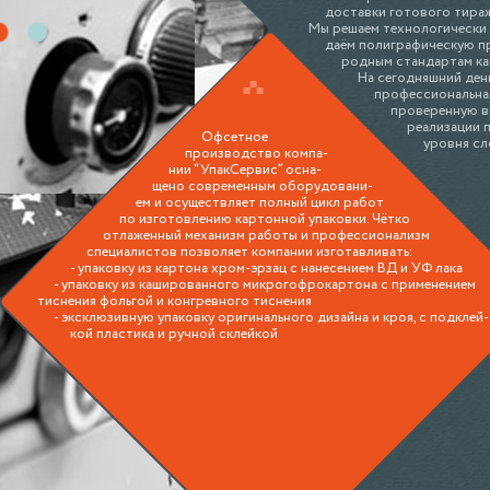
доставки готового тира
Мы решаем технологически 
даём полиграфическую п
родным стандартам ка
На сегодняшний день
профессиональная
проверенную в
реализации 
Офсетное
уровня сл
производство компа-
нии “УпакСервис” осна-
щено современным оборудовани-
ем и осуществляет полный цикл работ
по изготовлению картонной упаковки. Чётко
отлаженный механизм работы и профессионализм
специалистов позволяет компании изготавливать:
- упаковку из картона хром-эрзац с нанесением ВД и УФ лака
- упаковку из кашированного микрогофрокартона с применением
тиснения фольгой и конгревного тиснения
- эксклюзивную упаковку оригинального дизайна и кроя, с подклей-
кой пластика и ручной склейкой