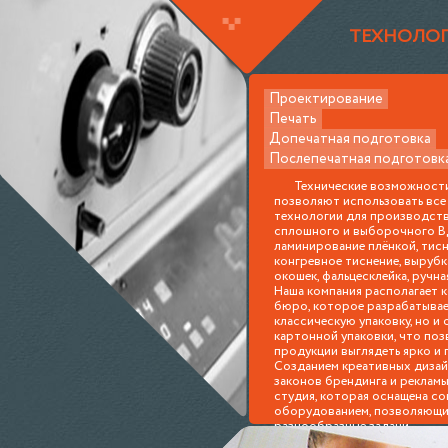
ТЕХНОЛО
Проектирование
Печать
Допечатная подготовка
Послепечатная подготовк
Технические возможност
позволяют использовать вс
технологии для производств
сплошного и выборочного ВД 
ламинирование плёнкой, тисн
конгревное тиснение, вырубк
окошек, фальцесклейка, ручна
Наша компания располагает 
бюро, которое разрабатывае
классическую упаковку, но и
картонной упаковки, что по
продукции выглядеть ярко и 
Созданием креативных дизай
законов брендинга и рекламы
студия, которая оснащена с
оборудованием, позволяющи
разнообразные задачи.