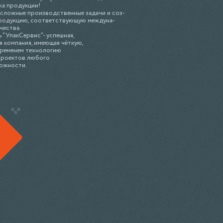
жа продукции!
сложные производственные задачи и соз-
родукцию, соответствующую междуна-
чества.
 “УпакСервис”- успешная,
 компания, имеющая чёткую,
ременем технологию
проектов любого
ожности.