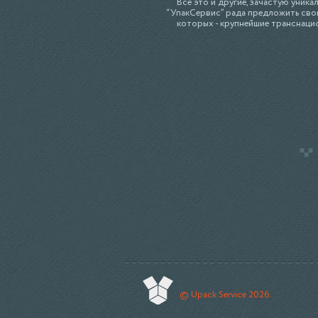
Всё это и другие, зачастую уника
“УпакCервис” рада предложить свои
которых - крупнейшие транснаци
© Upack Service 2026.