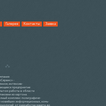
и
Галерея
Контакты
Заявка
мпания
кСервис» -
нное, интенсив-
ающееся предприятие
пытом работы в области
паковки из картона.
лный комплекс полиграфиче-
ве новейших информационных, комь-
хнологий: от разработки макета до