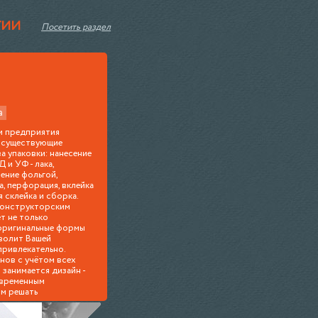
ГИИ
Посетить раздел
а
и предприятия
е существующие
а упаковки: нанесение
и УФ - лака,
ение фольгой,
а, перфорация, вклейка
я склейка и сборка.
конструкторским
т не только
 оригинальные формы
зволит Вашей
привлекательно.
нов с учётом всех
 занимается дизайн -
овременным
м решать