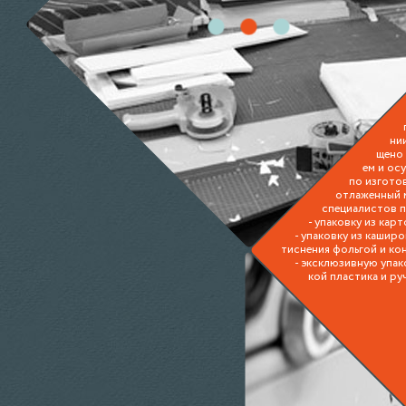
ни
щено
ем и ос
по изгото
отлаженный 
специалистов п
- упаковку из кар
- упаковку из каши
тиснения фольгой и ко
- эксклюзивную упак
кой пластика и ру